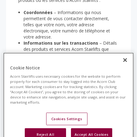
produits ou les services d'Acorn Stairlifts :
Coordonnées
– Informations qui nous
permettent de vous contacter directement,
telles que votre nom, votre adresse
électronique, votre numéro de téléphone et
votre adresse.
Informations sur les transactions
– Détails
des produits et services Acorn Stairlifts que
vous achetez chez nous, y compris les plans de
service.
Informations de paiement
– Détails de la
Cookie Notice
carte de débit et/ou du compte bancaire que
Acorn Stairlifts uses necessary cookies for the website to perform
vous fournissez pour effectuer le paiement des
properly for each consumer to stay logged into the Acorn Club
produits et/ou services Acorn Stairlifts que vous
account. Marketing cookies are for tracking statistics. By clicking
nous achetez.
“Accept All Cookies”, you agree to the storing of cookies on your
device to enhance site navigation, analyze site usage, and assist in our
Informations relatives à l'installation et à
marketing efforts.
l'historique des services
– Détails relatifs à
l'installation des produits Acorn Stairlifts à votre
domicile ou dans votre propriété, ainsi qu'à
Cookies Settings
l'entretien de ces produits.
Informations sur les appareils
–
Informations sur les smartphones, mobiles ou
Reject All
Accept All Cookies