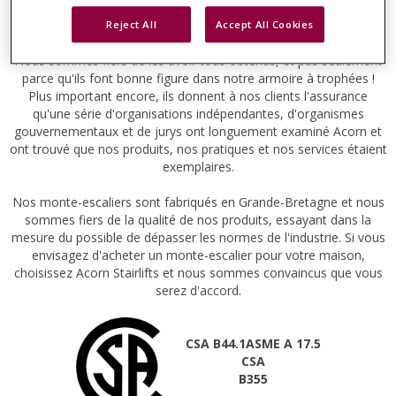
récompensent notre succès continu en tant qu'entreprise
britannique multinationale dynamique.
Reject All
Accept All Cookies
Nous sommes fiers de les avoir tous obtenus, et pas seulement
parce qu'ils font bonne figure dans notre armoire à trophées !
Plus important encore, ils donnent à nos clients l'assurance
qu'une série d'organisations indépendantes, d'organismes
gouvernementaux et de jurys ont longuement examiné Acorn et
ont trouvé que nos produits, nos pratiques et nos services étaient
exemplaires.
Nos monte-escaliers sont fabriqués en Grande-Bretagne et nous
sommes fiers de la qualité de nos produits, essayant dans la
mesure du possible de dépasser les normes de l'industrie. Si vous
envisagez d'acheter un monte-escalier pour votre maison,
choisissez Acorn Stairlifts et nous sommes convaincus que vous
serez d'accord.
CSA B44.1ASME A 17.5
CSA
B355